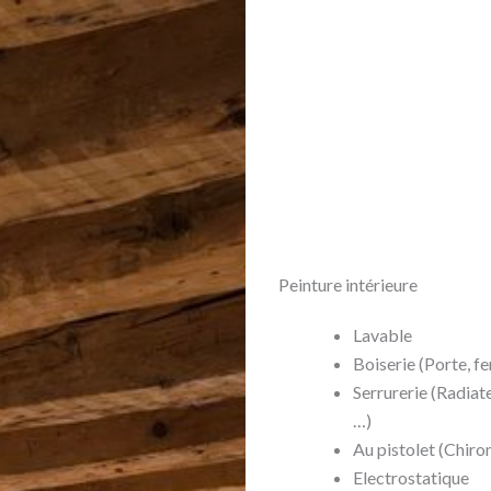
Peinture intérieure
Lavable
Boiserie (Porte, fe
Serrurerie (Radiat
…)
Au pistolet (Chiron
Electrostatique