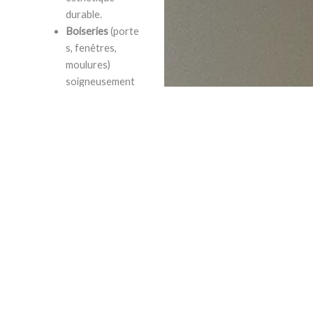
durable.
Boiseries
(porte
s, fenêtres,
moulures)
soigneusement
préparées et
protégées.
Serrureries
(radi
ateurs,
ascenseurs,
éléments
métalliques)
traitées avec
précision.
Application au
pistolet
(Chiron,
Airless…) pour
un rendu